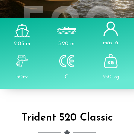
520
máx. 6
2.05 m
5.20 m
Clas
50cv
C
350 kg
Trident 520 Classic