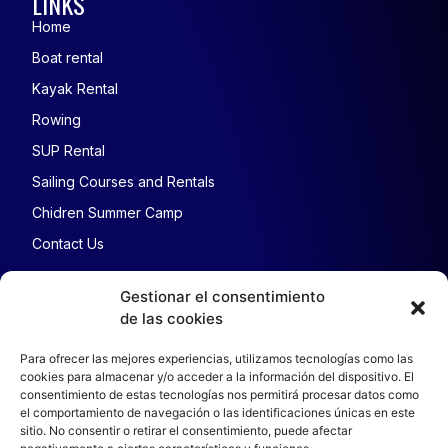
LINKS
Home
Boat rental
Kayak Rental
Rowing
SUP Rental
Sailing Courses and Rentals
Chidren Summer Camp
Contact Us
LEGAL NOTICE
Gestionar el consentimiento
de las cookies
Legal Notice
Cookies
Para ofrecer las mejores experiencias, utilizamos tecnologías como las
cookies para almacenar y/o acceder a la información del dispositivo. El
Cancellation policy
consentimiento de estas tecnologías nos permitirá procesar datos como
Privacy policy
el comportamiento de navegación o las identificaciones únicas en este
sitio. No consentir o retirar el consentimiento, puede afectar