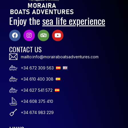
Enjoy the
sea life experience
CONTACT US
mailto:info@morairaboatsadventures.com
+34 672 309 563
+34 610 400 308
+34 627 541 572
+34 608 375 410
+34 674 983 229