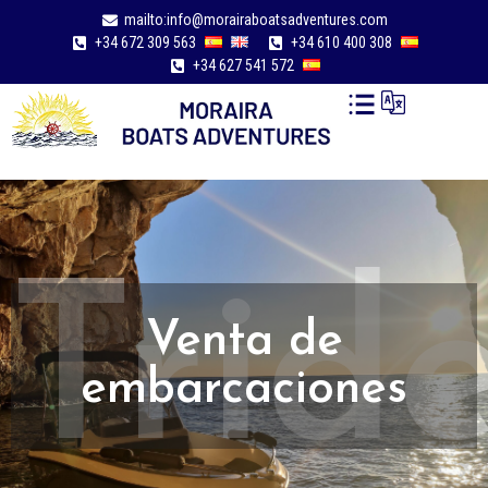
mailto:info@morairaboatsadventures.com
+34 672 309 563
+34 610 400 308
+34 627 541 572
Trid
Venta de
embarcaciones