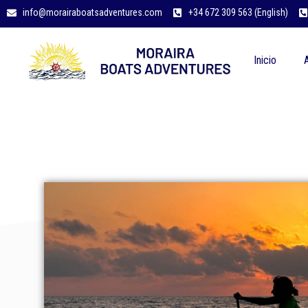
info@morairaboatsadventures.com
+34 672 309 563 (English)
Inicio