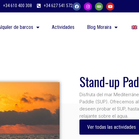
+34 610 400 308
+34 627 541 572
Alquiler de barcos
Actividades
Blog Moraira
Stand-up Pa
Disfruta del mar Mediterráne
Paddle (SUP). Ofrecemos alq
deseen probar el SUP, hasta
relajante sobre el agua.
Ver todas las actividades