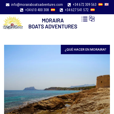
info@morairaboatsadventures.com
+34 672 309 563
+34 610 400 308
+34 627 541 572
¿QUÉ HACER EN MORAIRA?