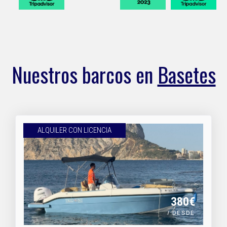
Nuestros barcos en
Basetes
ALQUILER CON LICENCIA
380€
/ DESDE