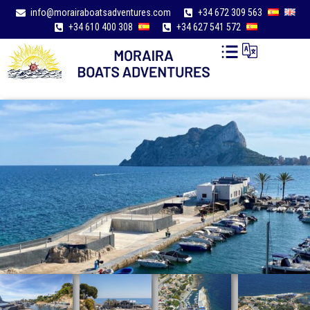
info@morairaboatsadventures.com
+34 672 309 563
+34 610 400 308
+34 627 541 572