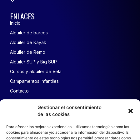
ENLACES
Inicio
Alquiler de barcos
Alquiler de Kayak
Alquiler de Remo
Alquiler SUP y Big SUP
Cursos y alquiler de Vela
Campamentos infantiles
Contacto
AVISO LEGAL
Gestionar el consentimiento
de las cookies
Aviso legal
Política de cookies
Para ofrecer las mejores experiencias, utilizamos tecnologías como las
cookies para almacenar y/o acceder a la información del dispositivo. El
Política de cancelación
consentimiento de estas tecnologías nos permitirá procesar datos como