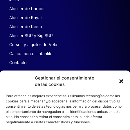
Alquiler de barcos
Alquiler de Kayak
Alquiler de Remo
Alquiler SUP y Big SUP
Cursos y alquiler de Vela
Campamentos infantiles
Contacto
AVISO LEGAL
Gestionar el consentimiento
de las cookies
Aviso legal
Política de cookies
Para ofrecer las mejores experiencias, utilizamos tecnologías como las
cookies para almacenar y/o acceder a la información del dispositivo. El
Política de cancelación
consentimiento de estas tecnologías nos permitirá procesar datos como
Política de privacidad
el comportamiento de navegación o las identificaciones únicas en este
sitio. No consentir o retirar el consentimiento, puede afectar
negativamente a ciertas características y funciones.