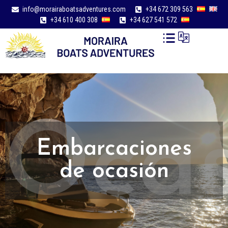
info@morairaboatsadventures.com
+34 672 309 563
+34 610 400 308
+34 627 541 572
Ocas
Embarcaciones
de ocasión